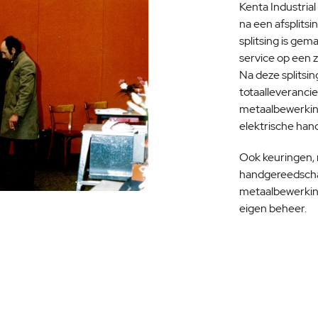
Kenta Industrial
na een afsplits
splitsing is ge
service op een 
Na deze splitsin
totaalleveranci
metaalbewerki
elektrische ha
Ook keuringen, 
handgereedsch
metaalbewerking
eigen beheer.