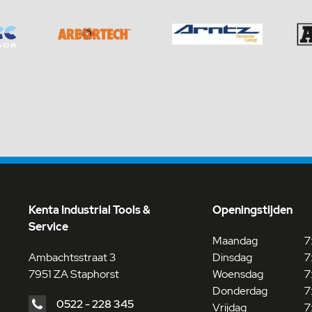
Kenta Industrial Tools &
Openingstijden
Service
Maandag
7
Ambachtsstraat 3
Dinsdag
7
7951 ZA Staphorst
Woensdag
7
Donderdag
7
0522 - 228 345
Vrijdag
7