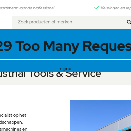
sortiment voor de professional
Keuringen en rep
Zoek
producten
29 Too Many Reques
of
merken
nginx
strial Tools & Service
cialist op het
edschappen,
gsmachines en