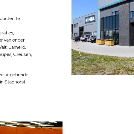
oducten te
raties,
er van onder
alt, Lamello,
Rupes, Creusen,
ze uitgebreide
n Staphorst.