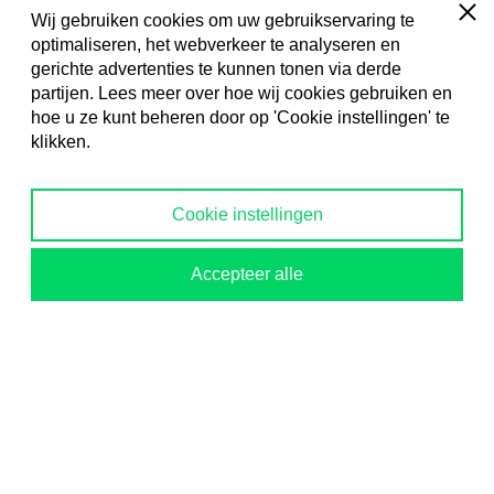
Sluit
Wij gebruiken cookies om uw gebruikservaring te
optimaliseren, het webverkeer te analyseren en
Kenta Industrial Tools & Service
gerichte advertenties te kunnen tonen via derde
partijen. Lees meer over hoe wij cookies gebruiken en
Ambachtsstraat 3
hoe u ze kunt beheren door op 'Cookie instellingen' te
7951 ZA Staphorst
klikken.
0522 - 228 345
Cookie instellingen
info@kenta-staphorst.nl
Accepteer alle
Openingstijden
Aantal
In winkelwagen
Maandag
7:00 - 17:30
Dinsdag
7:00 - 17:30
Woensdag
7:00 - 17:30
Donderdag
7:00 - 17:30
Vrijdag
7:00 - 17:00
Zaterdag
8:30 - 12:00
Social media