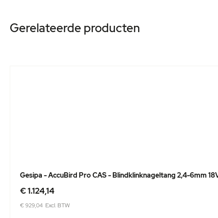
Gerelateerde producten
Gesipa - AccuBird Pro CAS - Blindklinknageltang 2,4-6mm 18
In
Speciale
winkelwagen
€ 1.124,14
prijs
€ 929,04