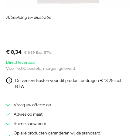
Ga
naar
Afbeelding ter illustratie
het
begin
van
de
afbeeldingen-
€ 8,34
€ 6,89
gallerij
Direct leverbaar
Voor 16:00 besteld, morgen geleverd
De verzendkosten voor dit product bedragen € 13,25 incl.
BTW
Vraag uw offerte op
Advies op maat
Ruime showroom
Op alle producten garanderen wij de standaard