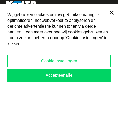
Sluit
Wij gebruiken cookies om uw gebruikservaring te
optimaliseren, het webverkeer te analyseren en
Kenta Industrial Tools & Service
gerichte advertenties te kunnen tonen via derde
partijen. Lees meer over hoe wij cookies gebruiken en
Ambachtsstraat 3
hoe u ze kunt beheren door op 'Cookie instellingen' te
7951 ZA Staphorst
klikken.
0522 - 228 345
Cookie instellingen
info@kenta-staphorst.nl
Accepteer alle
Openingstijden
Aantal
In winkelwagen
Maandag
7:00 - 17:30
Dinsdag
7:00 - 17:30
Woensdag
7:00 - 17:30
Donderdag
7:00 - 17:30
Vrijdag
7:00 - 17:00
Zaterdag
8:30 - 12:00