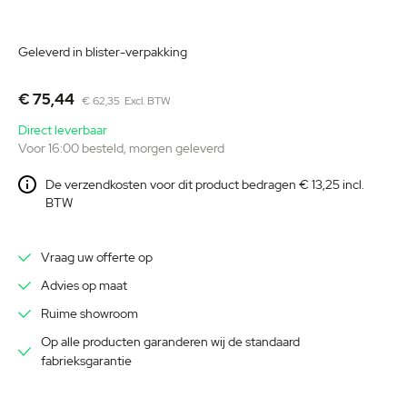
Ga
naar
Geleverd in blister-verpakking
het
begin
€ 75,44
€ 62,35
van
Direct leverbaar
de
Voor 16:00 besteld, morgen geleverd
afbeeldingen-
gallerij
De verzendkosten voor dit product bedragen € 13,25 incl.
BTW
Vraag uw offerte op
Advies op maat
Ruime showroom
Op alle producten garanderen wij de standaard
fabrieksgarantie