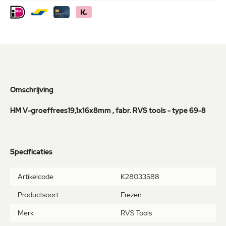
Omschrijving
HM V-groeffrees19,1x16x8mm , fabr. RVS tools - type 69-8
Specificaties
Meer
Artikelcode
K28033588
informatie
Productsoort
Frezen
Merk
RVS Tools