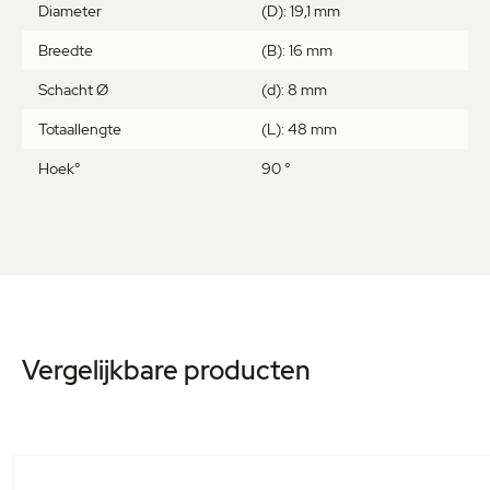
Diameter
(D): 19,1 mm
Breedte
(B): 16 mm
Schacht Ø
(d): 8 mm
Totaallengte
(L): 48 mm
Hoek°
90 °
Vergelijkbare producten