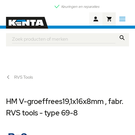
Keuringen en reparaties
Winkelwagen
Zoek
RVS Tools
HM V-groeffrees19,1x16x8mm , fabr.
RVS tools - type 69-8