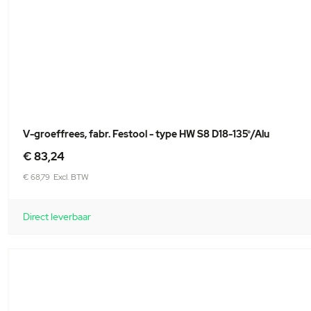
V-groeffrees, fabr. Festool - type HW S8 D18-135°/Alu
Speciale
€ 83,24
prijs
€ 68,79
Direct leverbaar