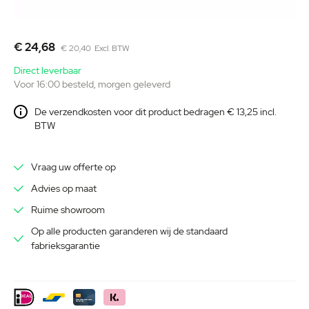
Ga
naar
€ 24,68
€ 20,40
het
begin
Direct leverbaar
Voor 16:00 besteld, morgen geleverd
van
de
De verzendkosten voor dit product bedragen € 13,25 incl.
afbeeldingen-
BTW
gallerij
Vraag uw offerte op
Advies op maat
Ruime showroom
Op alle producten garanderen wij de standaard
fabrieksgarantie