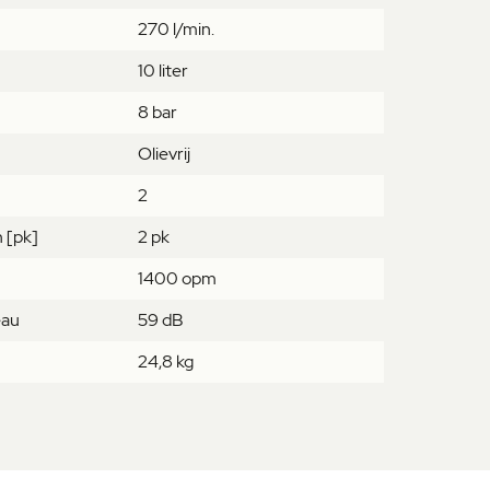
270 l/min.
10 liter
8 bar
Olievrij
2
 [pk]
2 pk
1400 opm
eau
59 dB
24,8 kg