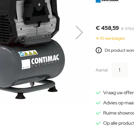
€ 458,59
€ 379,
4-10 werkdagen
Dit product wor
Aantal
Vraag uw offer
Advies op maa
Ruime showr
Op alle produc