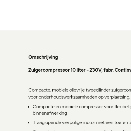
naar
het
begin
van
de
afbeeldingen-
gallerij
Omschrijving
Zuigercompressor 10 liter - 230V, fabr. Cont
Compacte, mobiele olievrije tweecilinder zuigercom
voor onderhoudswerkzaamheden op verplaatsing.
Compacte en mobiele compressor voor flexibel g
binnenafwerking
Traaglopende vierpolige motor met een toerenta