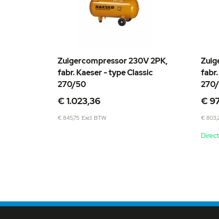
Zuigercompressor 230V 2PK,
Zuig
fabr. Kaeser - type Classic
fabr.
270/50
270/
Speciale
Special
€ 1.023,36
€ 97
prijs
prijs
€ 845,75
€ 803,
Direct