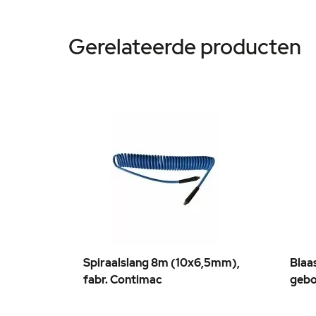
Gerelateerde producten
Spiraalslang 8m (10x6,5mm),
Blaa
In
In
fabr. Contimac
gebo
winkelwagen
winkelwa