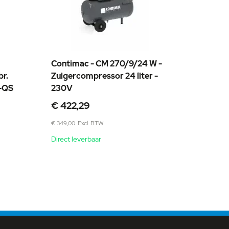
Contimac - CM 270/9/24 W -
r.
Zuigercompressor 24 liter -
-QS
230V
€ 422,29
€ 349,00
Direct leverbaar