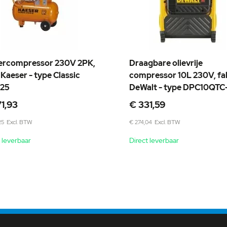
ercompressor 230V 2PK,
Draagbare olievrije
 Kaeser - type Classic
compressor 10L 230V, fab
25
DeWalt - type DPC10QTC
e
Speciale
1,93
€ 331,59
prijs
25
€ 274,04
 leverbaar
Direct leverbaar