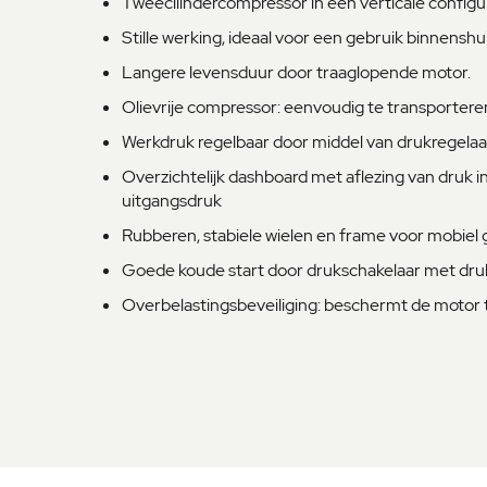
Tweecilindercompressor in een verticale configur
Stille werking, ideaal voor een gebruik binnenshui
Langere levensduur door traaglopende motor.
Olievrije compressor: eenvoudig te transporter
Werkdruk regelbaar door middel van drukregel
Overzichtelijk dashboard met aflezing van druk i
uitgangsdruk
Rubberen, stabiele wielen en frame voor mobiel 
Goede koude start door drukschakelaar met dru
Overbelastingsbeveiliging: beschermt de motor 