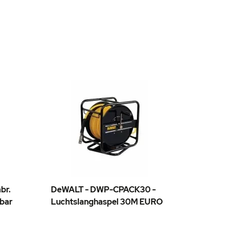
br.
DeWALT - DWP-CPACK30 -
In
 bar
Luchtslanghaspel 30M EURO
winkelwagen