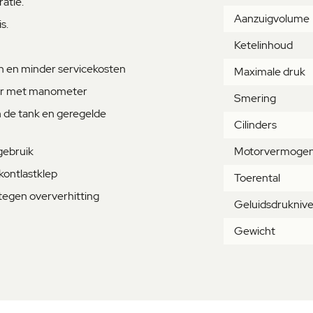
atie.
Aanzuigvolume
s.
Ketelinhoud
en en minder servicekosten
Maximale druk
aar met manometer
Smering
n de tank en geregelde
Cilinders
gebruik
Motorvermogen
kontlastklep
Toerental
tegen oververhitting
Geluidsdrukniv
Gewicht