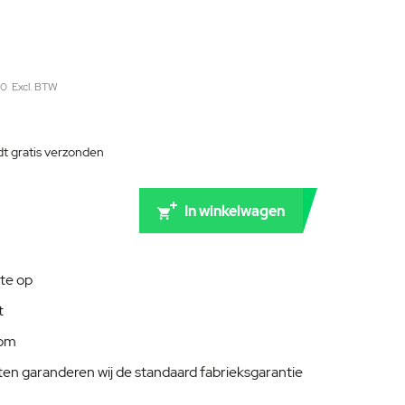
00
dt gratis verzonden
In winkelwagen
te op
t
oom
ten garanderen wij de standaard fabrieksgarantie