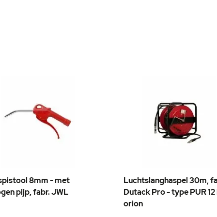
spistool 8mm - met
Luchtslanghaspel 30m, fa
In
gen pijp, fabr. JWL
Dutack Pro - type PUR 12
gen
winkelwagen
orion