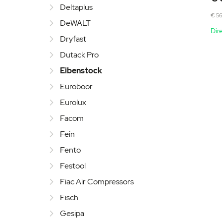
Deltaplus
€ 56
DeWALT
Dir
Dryfast
Dutack Pro
Eibenstock
Euroboor
Eurolux
Facom
Fein
Fento
Festool
Fiac Air Compressors
Fisch
Gesipa