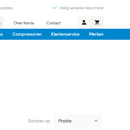
araties
Veilig winkelen keurmerk
Winkelwagen
Over Kenta
Contact
Zoek
es
Compressoren
Klantenservice
Merken
Sorteer op