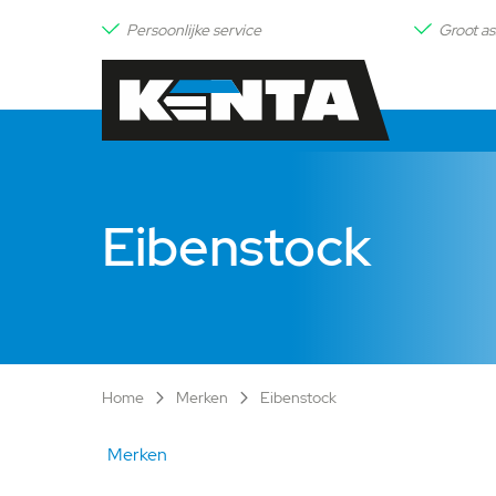
Persoonlijke service
Groot as
Eibenstock
Home
Merken
Eibenstock
Merken