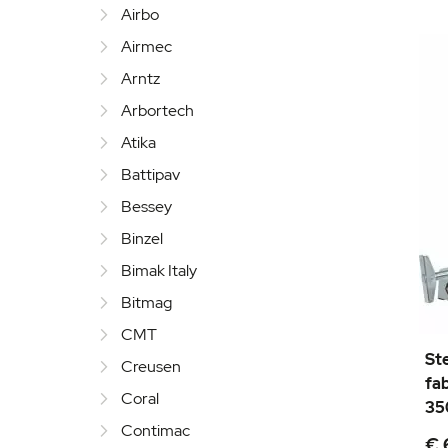
Airbo
Airmec
Arntz
Arbortech
Atika
Battipav
Bessey
Binzel
Bimak Italy
Bitmag
CMT
St
Creusen
fab
Coral
35
Contimac
€ 