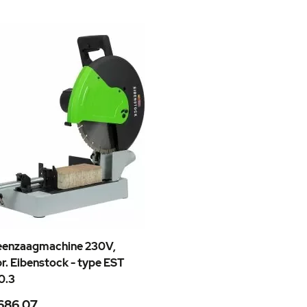
eenzaagmachine 230V,
r. Eibenstock - type EST
0.3
686,07