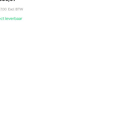
7,00
ect leverbaar