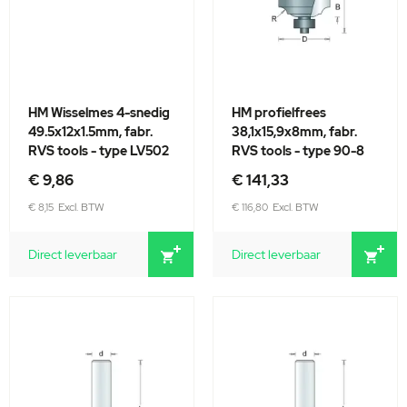
HM Wisselmes 4-snedig
HM profielfrees
49.5x12x1.5mm, fabr.
38,1x15,9x8mm, fabr.
RVS tools - type LV502
RVS tools - type 90-8
€ 9,86
€ 141,33
€ 8,15
€ 116,80
Direct leverbaar
Direct leverbaar