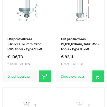
HM profielfrees
HM profielfrees
34,9x13,5x8mm, fabr.
19,1x11,1x8mm, fabr. RVS
RVS tools - type 93-8
tools - type 102-8
€ 136,73
€ 93,11
€ 113,00
€ 76,95
Direct leverbaar
Direct leverbaar