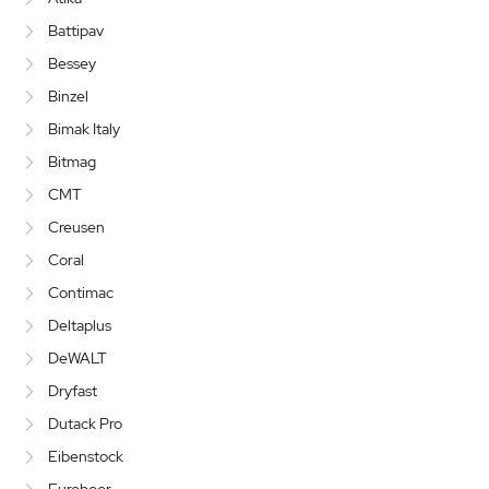
Battipav
Bessey
Binzel
Bimak Italy
Bitmag
CMT
Creusen
Coral
Contimac
Deltaplus
DeWALT
Dryfast
Dutack Pro
Eibenstock