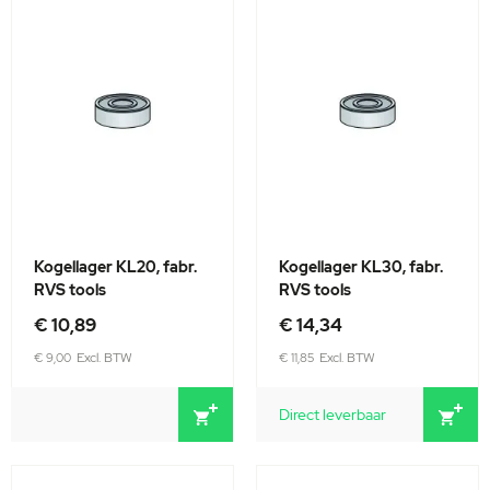
Kogellager KL20, fabr.
Kogellager KL30, fabr.
RVS tools
RVS tools
€ 10,89
€ 14,34
€ 9,00
€ 11,85
Direct leverbaar