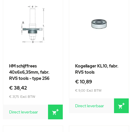
HM schijffrees
Kogellager KL10, fabr.
40x6x6,35mm, fabr.
RVS tools
RVS tools - type 256
€ 10,89
€ 38,42
€ 9,00
€ 31,75
Direct leverbaar
Direct leverbaar