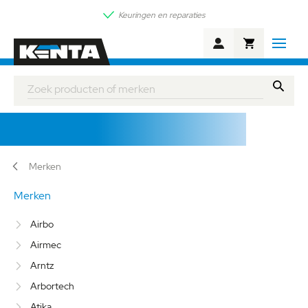
Keuringen en reparaties
Winkelwagen
Zoek
RVS Tools
Merken
Merken
Airbo
Airmec
Arntz
Arbortech
Atika