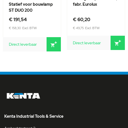
Statief voor bouwlamp
fabr. Eurolux
ST DUO 200
Speciale
€ 191,54
€ 60,20
prijs
€ 158,30
€ 49,75
Direct leverbaar
Direct leverbaar
Kenta Industrial Tools & Service