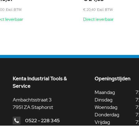
,00
€ 20,40
ect leverbaar
Direct leverbaar
Kenta Industrial Tools &
Openingstijden
Service
Maandag
7
Ambachtsstraat 3
Dinsdag
7
7951 ZA Staphorst
Woensdag
7
Donderdag
7
0522 - 228 345
Vrijdag
7
Zaterdag
8
info@kenta-staphorst.nl