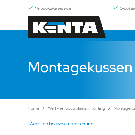
Persoonlijke service
Groot as
Montagekussen
Home
Werk- en bouwplaats inrichting
Montageku
Werk- en bouwplaats inrichting