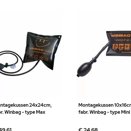
ntagekussen 24x24cm,
Montagekussen 10x16c
br. Winbag - type Max
fabr. Winbag - type Mini
49,61
€ 24,68