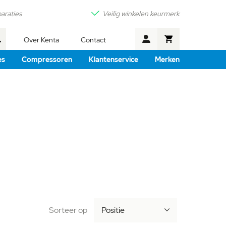
araties
Veilig winkelen keurmerk
Winkelwagen
Over Kenta
Contact
Zoek
es
Compressoren
Klantenservice
Merken
Sorteer op