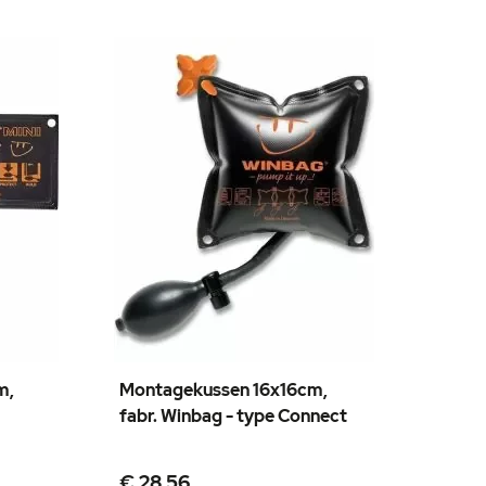
m,
Montagekussen 16x16cm,
fabr. Winbag - type Connect
€ 28,56